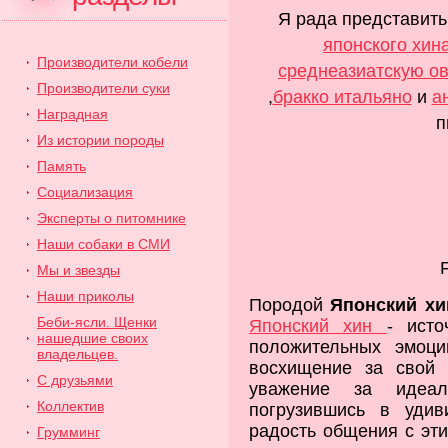
Я рада представит
японского хин
Производители кобели
среднеазиатскую ов
Производители суки
,
бракко итальяно
и
а
Наградная
п
Из истории породы
Память
Cоциализация
Эксперты о питомнике
Наши собаки в СМИ
Мы и звезды
Наши приколы
Породой
Японский хи
Беби-ясли. Щенки
Японский хин
- исто
нашедшие своих
положительных эмоци
владельцев.
восхищение за свой
С друзьями
уважение за идеал
Коллектив
погрузившись в уди
радость общения с эт
Грумминг