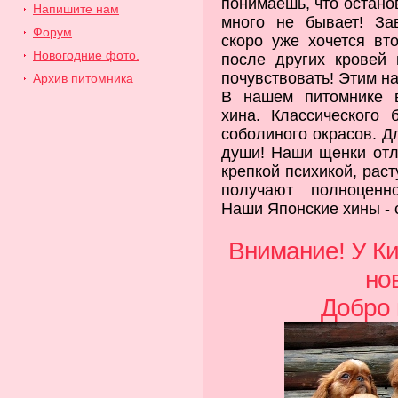
понимаешь, что остано
Напишите нам
много не бывает! За
Форум
скоро уже хочется вто
Новогодние фото.
после других кровей 
почувствовать! Этим на
Архив питомника
В нашем питомнике в
хина. Классического 
соболиного окрасов. Д
души! Наши щенки отл
крепкой психикой, рас
получают полноценн
Наши Японские хины - 
Внимание! У Ки
но
Добро 